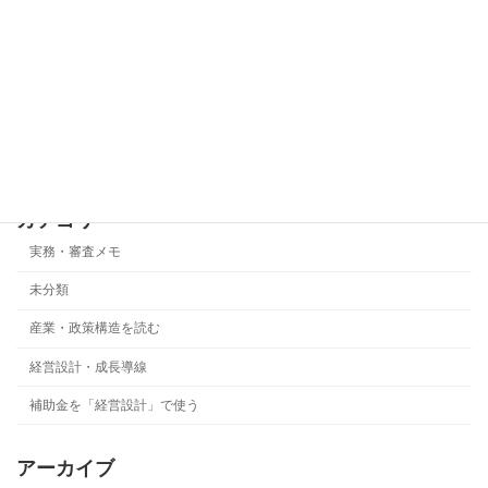
2026年5月25日
事業化状況報告で最も危険なのは「基準
実務・審査メモ
年度ズレ」です
2026年5月22日
カテゴリー
実務・審査メモ
未分類
産業・政策構造を読む
経営設計・成長導線
補助金を「経営設計」で使う
アーカイブ