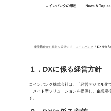
コ
ナ
コインバンクの思想
News & Topics
ン
ビ
テ
ゲ
ン
ー
ツ
シ
へ
ョ
ス
ン
キ
に
ッ
移
産業構造から経営を設計する｜コインバンク
DX推進方
プ
動
１．DXに係る経営方針
コインバンク株式会社は、「経営デジタル化で
ーメイド型ソリューションを提供し、企業規
す。