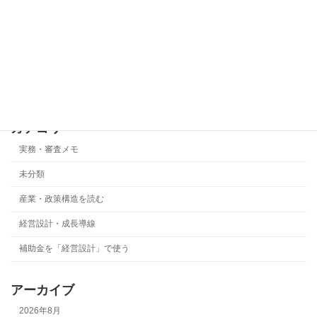
事業化状況報告で最も危険なのは「基準
実務・審査メモ
年度ズレ」です
2026年5月22日
カテゴリー
実務・審査メモ
未分類
産業・政策構造を読む
経営設計・成長導線
補助金を「経営設計」で使う
アーカイブ
2026年8月