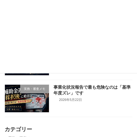
補助金返還は「採択後」に始まる｜事業
実務・審査メモ
化状況報告で見落とされる本当のリスク
2026年5月29日
なぜ日本政府は「10億企業」を増やそう
産業・政策構造を読む
としているのか ― 労働供給制約社会の
成長戦略
2026年5月25日
事業化状況報告で最も危険なのは「基準
実務・審査メモ
年度ズレ」です
2026年5月22日
カテゴリー