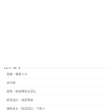
なぜ日本政府は「10億企業」を増やそう
産業・政策構造を読む
としているのか ― 労働供給制約社会の
成長戦略
2026年5月25日
事業化状況報告で最も危険なのは「基準
実務・審査メモ
年度ズレ」です
2026年5月22日
カテゴリー
実務・審査メモ
未分類
産業・政策構造を読む
経営設計・成長導線
補助金を「経営設計」で使う