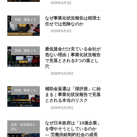
2026年6月3日
なぜ事業化状況報告は税理士
実務・審査メモ
任せでは危険なのか
2026年6月3日
最低賃金だけ見ている会社が
実務・審査メモ
危ない理由｜事業化状況報告
で見落とされる3つの落とし
穴
2026年5月29日
補助金返還は「採択後」に始
実務・審査メモ
まる｜事業化状況報告で見落
とされる本当のリスク
2026年5月29日
なぜ日本政府は「10億企業」
産業・政策構造を
を増やそうとしているのか
読む
― 労働供給制約社会の成長