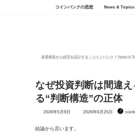
コ
ナ
コインバンクの思想
News & Topics
ン
ビ
テ
ゲ
ン
ー
ツ
シ
へ
ョ
ス
ン
キ
に
ッ
移
産業構造から経営を設計する｜コインバンク
News & To
プ
動
なぜ投資判断は間違え
る“判断構造”の正体
最
2026年5月9日
2026年6月25日
coin
終
更
新
結論から言います。
日