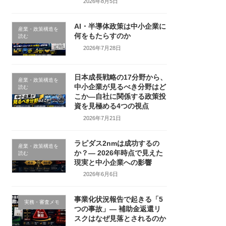
2026年8月5日
AI・半導体政策は中小企業に
産業・政策構造を
何をもたらすのか
読む
2026年7月28日
日本成長戦略の17分野から、
産業・政策構造を
中小企業が見るべき分野はど
読む
こか―自社に関係する政策投
資を見極める4つの視点
2026年7月21日
ラピダス2nmは成功するの
産業・政策構造を
か？― 2026年時点で見えた
読む
現実と中小企業への影響
2026年6月6日
事業化状況報告で起きる「5
実務・審査メモ
つの事故」― 補助金返還リ
スクはなぜ見落とされるのか