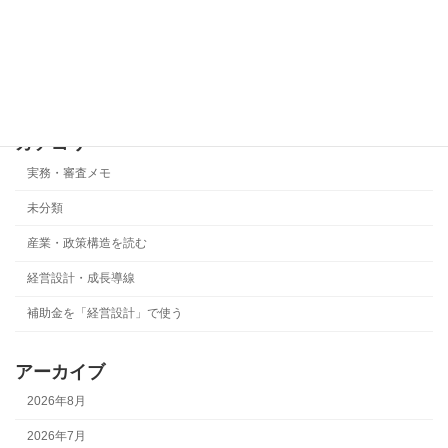
事業化状況報告で最も危険なのは「基準
実務・審査メモ
年度ズレ」です
2026年5月22日
カテゴリー
実務・審査メモ
未分類
産業・政策構造を読む
経営設計・成長導線
補助金を「経営設計」で使う
アーカイブ
2026年8月
2026年7月