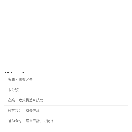
成長戦略
2026年5月25日
事業化状況報告で最も危険なのは「基準
実務・審査メモ
年度ズレ」です
2026年5月22日
カテゴリー
実務・審査メモ
未分類
産業・政策構造を読む
経営設計・成長導線
補助金を「経営設計」で使う