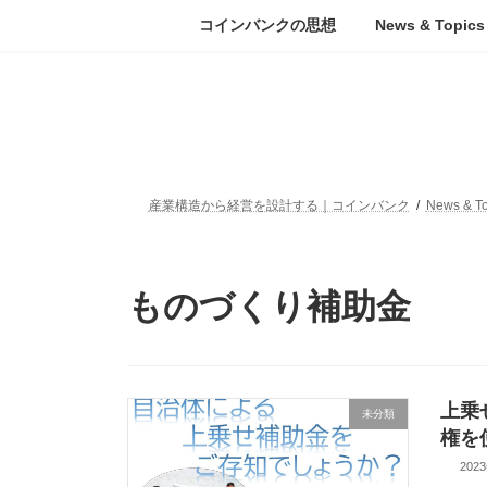
コ
ナ
コインバンクの思想
News & Topics
ン
ビ
テ
ゲ
ン
ー
ツ
シ
へ
ョ
ス
ン
キ
に
ッ
移
産業構造から経営を設計する｜コインバンク
News & To
プ
動
ものづくり補助金
上乗
未分類
権を
202