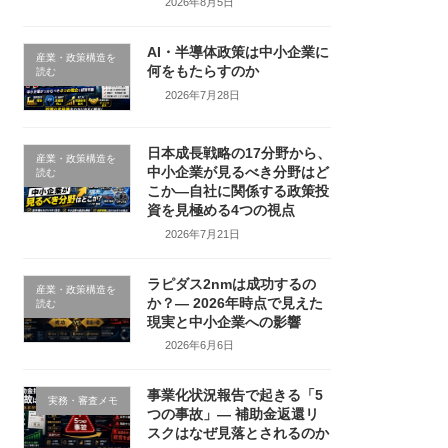
2026年8月5日
AI・半導体政策は中小企業に
産業・政策構造を
何をもたらすのか
読む
2026年7月28日
日本成長戦略の17分野から、
産業・政策構造を
中小企業が見るべき分野はど
読む
こか―自社に関係する政策投
資を見極める4つの視点
2026年7月21日
ラピダス2nmは成功するの
産業・政策構造を
か？― 2026年時点で見えた
読む
現実と中小企業への影響
2026年6月6日
事業化状況報告で起きる「5
実務・審査メモ
つの事故」― 補助金返還リ
スクはなぜ見落とされるのか