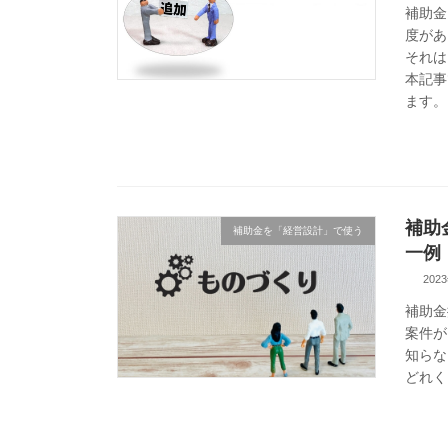
補助金
度があ
それは
本記事
ます。
補助
補助金を「経営設計」で使う
一例
202
補助金
案件が
知らな
どれく