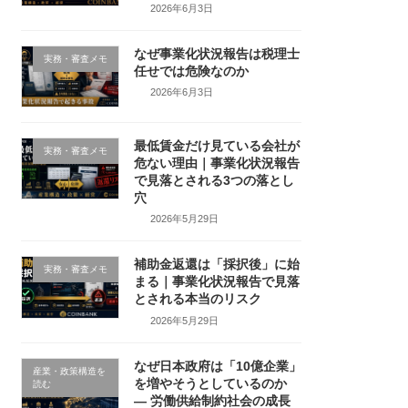
2026年6月3日
なぜ事業化状況報告は税理士
実務・審査メモ
任せでは危険なのか
2026年6月3日
最低賃金だけ見ている会社が
実務・審査メモ
危ない理由｜事業化状況報告
で見落とされる3つの落とし
穴
2026年5月29日
補助金返還は「採択後」に始
実務・審査メモ
まる｜事業化状況報告で見落
とされる本当のリスク
2026年5月29日
なぜ日本政府は「10億企業」
産業・政策構造を
を増やそうとしているのか
読む
― 労働供給制約社会の成長