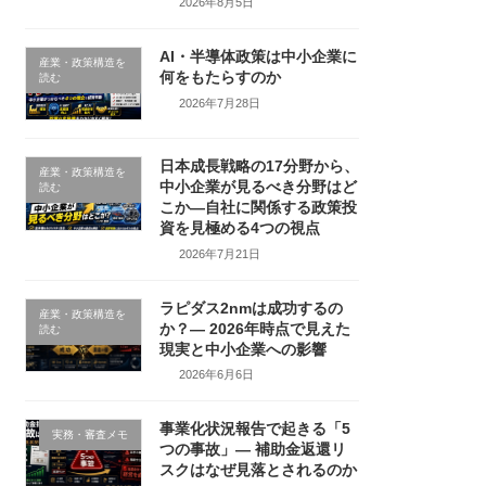
2026年8月5日
AI・半導体政策は中小企業に
産業・政策構造を
何をもたらすのか
読む
2026年7月28日
日本成長戦略の17分野から、
産業・政策構造を
中小企業が見るべき分野はど
読む
こか―自社に関係する政策投
資を見極める4つの視点
2026年7月21日
ラピダス2nmは成功するの
産業・政策構造を
か？― 2026年時点で見えた
読む
現実と中小企業への影響
2026年6月6日
事業化状況報告で起きる「5
実務・審査メモ
つの事故」― 補助金返還リ
スクはなぜ見落とされるのか