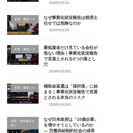
2026年6月3日
なぜ事業化状況報告は税理士
実務・審査メモ
任せでは危険なのか
2026年6月3日
最低賃金だけ見ている会社が
実務・審査メモ
危ない理由｜事業化状況報告
で見落とされる3つの落とし
穴
2026年5月29日
補助金返還は「採択後」に始
実務・審査メモ
まる｜事業化状況報告で見落
とされる本当のリスク
2026年5月29日
なぜ日本政府は「10億企業」
産業・政策構造を
を増やそうとしているのか
読む
― 労働供給制約社会の成長