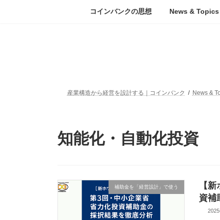
コ
ナ
コインバンクの思想
News & Topics
ン
ビ
テ
ゲ
ン
ー
ツ
シ
へ
ョ
ス
ン
キ
に
ッ
移
産業構造から経営を設計する｜コインバンク
News & To
プ
動
知能化・自動化投資
【新
補助金を「経営設計」で使う
資補
202