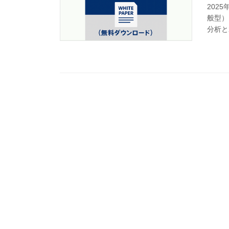
202
般型）
分析と