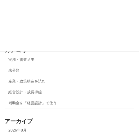
事業化状況報告で最も危険なのは「基準
実務・審査メモ
年度ズレ」です
2026年5月22日
カテゴリー
実務・審査メモ
未分類
産業・政策構造を読む
経営設計・成長導線
補助金を「経営設計」で使う
アーカイブ
2026年8月