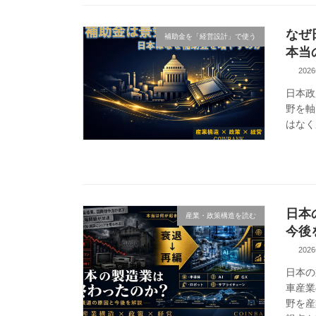
なぜ
補助金を「経営設計」で使う
本当
202
日本政
野を軸
はなく
日本
産業・政策構造を読む
今後
202
日本の
車産業
野を産