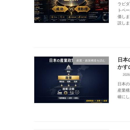
ラピダ
トペー
価しま
説しま
日本
産業・政策構造を読む
かす
202
日本の
産業構
確にし