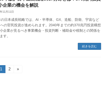
小企業の機会を解説
5年11月11日
6年の日本成長戦略では、AI・半導体、GX、造船、防衛、宇宙など
野への官民投資が進められます。2040年までの約370兆円投資構想
小企業が見るべき事業機会・投資判断・補助金や税制との関係を
ます。
続きを読む
固
1
固
2
»
定
定
ペ
ペ
ー
ー
ジ
ジ