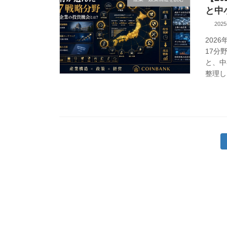
と中
202
202
17分
と、中
整理し
投
稿
の
ペ
ー