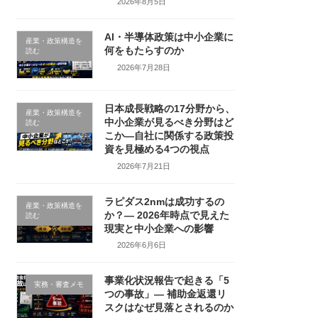
2026年8月5日
AI・半導体政策は中小企業に
産業・政策構造を
何をもたらすのか
読む
2026年7月28日
日本成長戦略の17分野から、
産業・政策構造を
中小企業が見るべき分野はど
読む
こか―自社に関係する政策投
資を見極める4つの視点
2026年7月21日
ラピダス2nmは成功するの
産業・政策構造を
か？― 2026年時点で見えた
読む
現実と中小企業への影響
2026年6月6日
事業化状況報告で起きる「5
実務・審査メモ
つの事故」― 補助金返還リ
スクはなぜ見落とされるのか