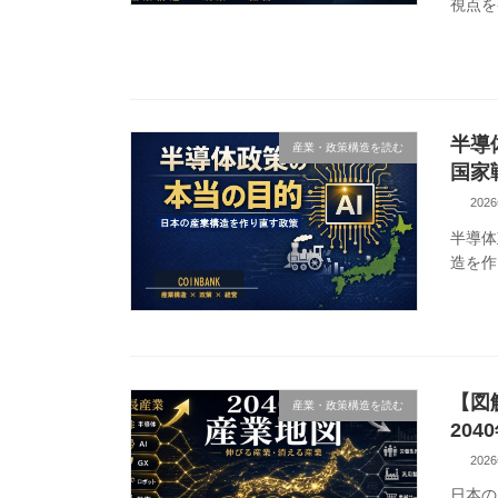
視点を
半導
産業・政策構造を読む
国家
202
半導体
造を作
【図
産業・政策構造を読む
20
202
日本の