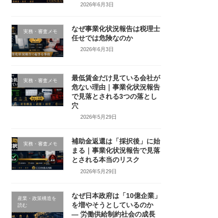
2026年6月3日
なぜ事業化状況報告は税理士
実務・審査メモ
任せでは危険なのか
2026年6月3日
最低賃金だけ見ている会社が
実務・審査メモ
危ない理由｜事業化状況報告
で見落とされる3つの落とし
穴
2026年5月29日
補助金返還は「採択後」に始
実務・審査メモ
まる｜事業化状況報告で見落
とされる本当のリスク
2026年5月29日
なぜ日本政府は「10億企業」
産業・政策構造を
を増やそうとしているのか
読む
― 労働供給制約社会の成長