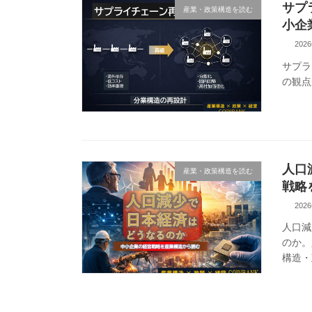
サプ
産業・政策構造を読む
小企
202
サプラ
の観点
人口
産業・政策構造を読む
戦略
202
人口減
のか。
構造・