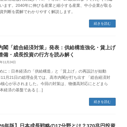
います。2040年に伸びる産業と縮小する産業、中小企業が取る
資判断を図解でわかりやすく解説します。
続きを読む
内閣「総合経済対策」発表：供給構造強化・賃上げ
整備・成長投資の行方を読み解く
5年11月24日
じめに：日本経済の「供給構造」と「賃上げ」の再設計が始動
5年11月21日の総理会見では、高市内閣が打ち出す 「総合経済対
の核心が示されました。今回の対策は、物価高対応にとどまら
本経済の基盤である […]
続きを読む
026年版】日本成長戦略の17分野とは？370兆円投資