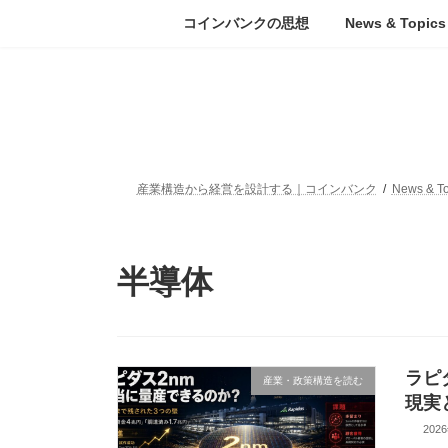
コ
ナ
コインバンクの思想
News & Topics
ン
ビ
テ
ゲ
ン
ー
ツ
シ
へ
ョ
ス
ン
キ
に
ッ
移
産業構造から経営を設計する｜コインバンク
News & To
プ
動
半導体
ラピ
産業・政策構造を読む
現実
202