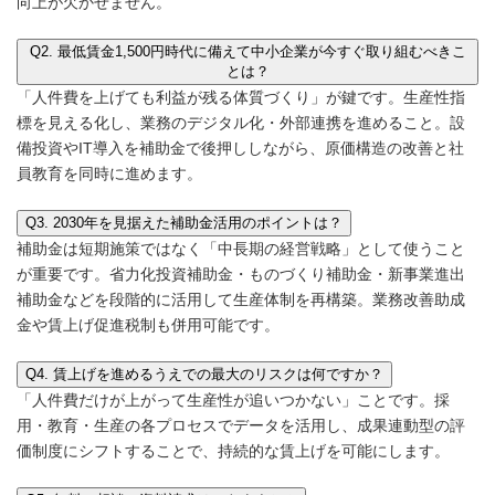
向上が欠かせません。
Q2. 最低賃金1,500円時代に備えて中小企業が今すぐ取り組むべきこ
とは？
「人件費を上げても利益が残る体質づくり」が鍵です。生産性指
標を見える化し、業務のデジタル化・外部連携を進めること。設
備投資やIT導入を補助金で後押ししながら、原価構造の改善と社
員教育を同時に進めます。
Q3. 2030年を見据えた補助金活用のポイントは？
補助金は短期施策ではなく「中長期の経営戦略」として使うこと
が重要です。省力化投資補助金・ものづくり補助金・新事業進出
補助金などを段階的に活用して生産体制を再構築。業務改善助成
金や賃上げ促進税制も併用可能です。
Q4. 賃上げを進めるうえでの最大のリスクは何ですか？
「人件費だけが上がって生産性が追いつかない」ことです。採
用・教育・生産の各プロセスでデータを活用し、成果連動型の評
価制度にシフトすることで、持続的な賃上げを可能にします。